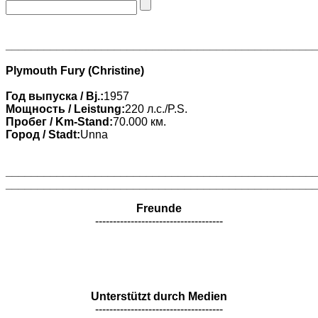
________________________________________________
Plymouth Fury (Christine)
Год выпуска / Bj.:
1957
Мощность / Leistung:
220 л.с./P.S.
Пробег / Km-Stand:
70.000 км.
Город / Stadt:
Unna
________________________________________________
________________________________________________
Freunde
------------------------------------
Unterstützt durch Medien
------------------------------------