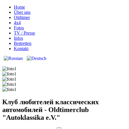
Home
Über uns
Oldtimer
4x4
Fotos
TV / Presse
Infos
Beitretten
Kontakt
Клуб любителей классических
автомобилей - Oldtimerclub
"Autoklassika e.V."